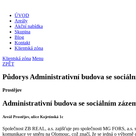
ÚVOD
Areály
Akční nabídka
Skupina
Blog
Kontakt
Klientská zóna
Klientská zóna
Menu
ZPĚT
Půdorys Administrativní budova se sociál
Prostějov
Administrativní budova se sociálním záze
Areál Prostějov, ulice Kojetínská 1c
Společnost ZB REAL, a.s. zajišťuje pro společnosti MG FORS, a.s. spr
komunikace ve směru na Olomouc, což značí, že se jedná o výborně do