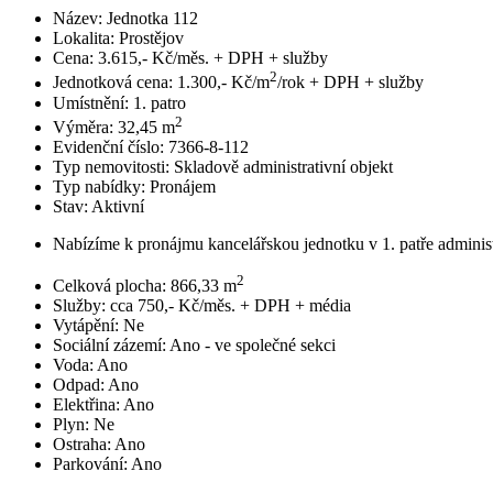
Název:
Jednotka 112
Lokalita:
Prostějov
Cena:
3.615,- Kč/měs. + DPH + služby
2
Jednotková cena:
1.300,- Kč/m
/rok + DPH + služby
Umístnění:
1. patro
2
Výměra:
32,45 m
Evidenční číslo:
7366-8-112
Typ nemovitosti:
Skladově administrativní objekt
Typ nabídky:
Pronájem
Stav:
Aktivní
Nabízíme k pronájmu kancelářskou jednotku v 1. patře administ
2
Celková plocha:
866,33 m
Služby:
cca 750,- Kč/měs. + DPH + média
Vytápění:
Ne
Sociální zázemí:
Ano - ve společné sekci
Voda:
Ano
Odpad:
Ano
Elektřina:
Ano
Plyn:
Ne
Ostraha:
Ano
Parkování:
Ano