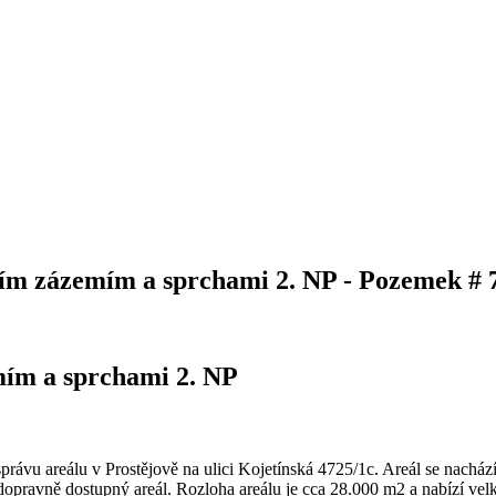
ním zázemím a sprchami 2. NP - Pozemek # 
mím a sprchami 2. NP
ávu areálu v Prostějově na ulici Kojetínská 4725/1c. Areál se nachází
pravně dostupný areál. Rozloha areálu je cca 28.000 m2 a nabízí velké