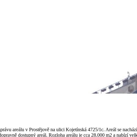
ávu areálu v Prostějově na ulici Kojetínská 4725/1c. Areál se nachází
pravně dostupný areál. Rozloha areálu je cca 28.000 m2 a nabízí velké