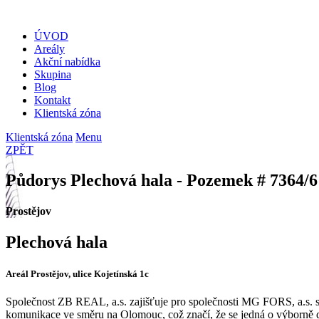
ÚVOD
Areály
Akční nabídka
Skupina
Blog
Kontakt
Klientská zóna
Klientská zóna
Menu
ZPĚT
Půdorys Plechová hala - Pozemek # 7364/6
Prostějov
Plechová hala
Areál Prostějov, ulice Kojetínská 1c
Společnost ZB REAL, a.s. zajišťuje pro společnosti MG FORS, a.s. spr
komunikace ve směru na Olomouc, což značí, že se jedná o výborně do