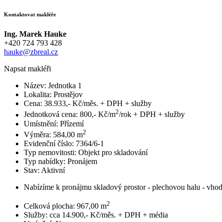
Kontaktovat makléře
Ing. Marek Hauke
+420 724 793 428
hauke@zbreal.cz
Napsat makléři
Název:
Jednotka 1
Lokalita:
Prostějov
Cena:
38.933,- Kč/měs. + DPH + služby
2
Jednotková cena:
800,- Kč/m
/rok + DPH + služby
Umístnění:
Přízemí
2
Výměra:
584,00 m
Evidenční číslo:
7364/6-1
Typ nemovitosti:
Objekt pro skladování
Typ nabídky:
Pronájem
Stav:
Aktivní
Nabízíme k pronájmu skladový prostor - plechovou halu - vhod
2
Celková plocha:
967,00 m
Služby:
cca 14.900,- Kč/měs. + DPH + média