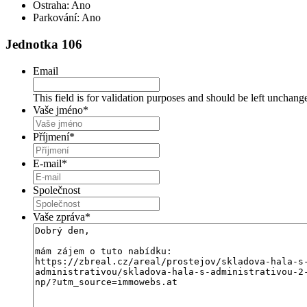
Ostraha:
Ano
Parkování:
Ano
Jednotka 106
Email
This field is for validation purposes and should be left unchang
Vaše jméno
*
Příjmení
*
E-mail
*
Společnost
Vaše zpráva
*