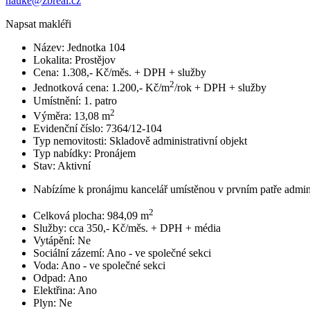
hauke@zbreal.cz
Napsat makléři
Název:
Jednotka 104
Lokalita:
Prostějov
Cena:
1.308,- Kč/měs. + DPH + služby
2
Jednotková cena:
1.200,- Kč/m
/rok + DPH + služby
Umístnění:
1. patro
2
Výměra:
13,08 m
Evidenční číslo:
7364/12-104
Typ nemovitosti:
Skladově administrativní objekt
Typ nabídky:
Pronájem
Stav:
Aktivní
Nabízíme k pronájmu kancelář umístěnou v prvním patře admini
2
Celková plocha:
984,09 m
Služby:
cca 350,- Kč/měs. + DPH + média
Vytápění:
Ne
Sociální zázemí:
Ano - ve společné sekci
Voda:
Ano - ve společné sekci
Odpad:
Ano
Elektřina:
Ano
Plyn:
Ne