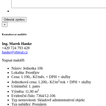
×
Kontaktovat makléře
Ing. Marek Hauke
+420 724 793 428
hauke@zbreal.cz
Napsat makléři
Název:
Jednotka 106
Lokalita:
Prostějov
Cena:
1.190,- Kč/měs. + DPH + služby
2
Jednotková cena:
1.200,- Kč/m
/rok + DPH + služby
Umístnění:
1. patro
2
Výměra:
11,90 m
Evidenční číslo:
7364/12-106
Typ nemovitosti:
Skladově administrativní objekt
Typ nabídky:
Pronájem