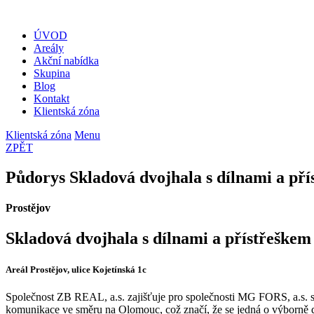
ÚVOD
Areály
Akční nabídka
Skupina
Blog
Kontakt
Klientská zóna
Klientská zóna
Menu
ZPĚT
Půdorys Skladová dvojhala s dílnami a pří
Prostějov
Skladová dvojhala s dílnami a přístřeškem 
Areál Prostějov, ulice Kojetínská 1c
Společnost ZB REAL, a.s. zajišťuje pro společnosti MG FORS, a.s. spr
komunikace ve směru na Olomouc, což značí, že se jedná o výborně do