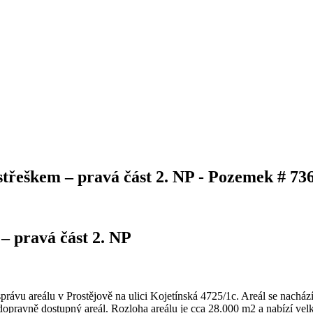
střeškem – pravá část 2. NP - Pozemek # 73
– pravá část 2. NP
ávu areálu v Prostějově na ulici Kojetínská 4725/1c. Areál se nachází
pravně dostupný areál. Rozloha areálu je cca 28.000 m2 a nabízí velké