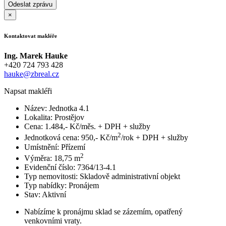
×
Kontaktovat makléře
Ing. Marek Hauke
+420 724 793 428
hauke@zbreal.cz
Napsat makléři
Název:
Jednotka 4.1
Lokalita:
Prostějov
Cena:
1.484,- Kč/měs. + DPH + služby
2
Jednotková cena:
950,- Kč/m
/rok + DPH + služby
Umístnění:
Přízemí
2
Výměra:
18,75 m
Evidenční číslo:
7364/13-4.1
Typ nemovitosti:
Skladově administrativní objekt
Typ nabídky:
Pronájem
Stav:
Aktivní
Nabízíme k pronájmu sklad se zázemím, opatřený
venkovními vraty.