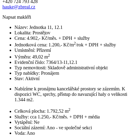
+420 724 793 428
hauke@zbreal.cz
Napsat makléři
Název:
Jednotka 11, 12.1
Lokalita:
Prostějov
Cena:
4.902,- Kč/měs. + DPH + služby
2
Jednotková cena:
1.200,- Kč/m
/rok + DPH + služby
Umístnění:
Přízemí
2
Výměra:
49,02 m
Evidenční číslo:
7364/13-11,12.1
Typ nemovitosti:
Skladově administrativní objekt
Typ nabídky:
Pronájem
Stav:
Aktivní
Nabízíme k pronájmu kancelářské prostory se zázemím. K
dispozici WC, sprchy, přístup do navazující haly o velikosti
1.344 m2.
2
Celková plocha:
1.792,52 m
Služby:
cca 1.250,- Kč/měs. + DPH + média
Vytápění:
Ne
Sociální zázemí:
Ano - ve společné sekci
Voda:
Ano