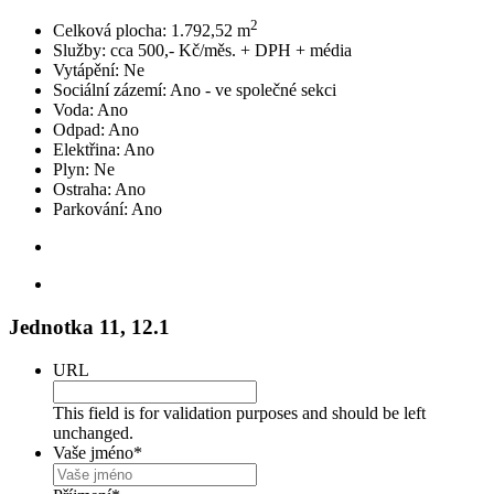
2
Celková plocha:
1.792,52 m
Služby:
cca 500,- Kč/měs. + DPH + média
Vytápění:
Ne
Sociální zázemí:
Ano - ve společné sekci
Voda:
Ano
Odpad:
Ano
Elektřina:
Ano
Plyn:
Ne
Ostraha:
Ano
Parkování:
Ano
Jednotka 11, 12.1
URL
This field is for validation purposes and should be left
unchanged.
Vaše jméno
*