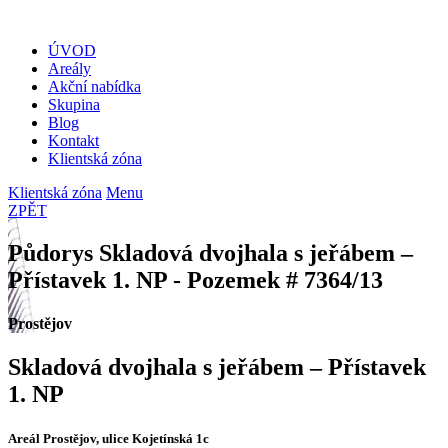
ÚVOD
Areály
Akční nabídka
Skupina
Blog
Kontakt
Klientská zóna
Klientská zóna
Menu
ZPĚT
Půdorys Skladová dvojhala s jeřábem –
Přístavek 1. NP - Pozemek # 7364/13
Prostějov
Skladová dvojhala s jeřábem – Přístavek
1. NP
Areál Prostějov, ulice Kojetínská 1c