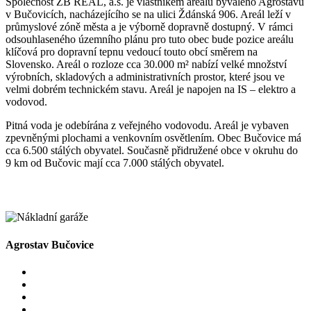
Společnost ZB REAL, a.s. je vlastníkem areálu bývalého Agrostavu
v Bučovicích, nacházejícího se na ulici Ždánská 906. Areál leží v
průmyslové zóně města a je výborně dopravně dostupný. V rámci
odsouhlaseného územního plánu pro tuto obec bude pozice areálu
klíčová pro dopravní tepnu vedoucí touto obcí směrem na
Slovensko. Areál o rozloze cca 30.000 m² nabízí velké množství
výrobních, skladových a administrativních prostor, které jsou ve
velmi dobrém technickém stavu. Areál je napojen na IS – elektro a
vodovod.
Pitná voda je odebírána z veřejného vodovodu. Areál je vybaven
zpevněnými plochami a venkovním osvětlením. Obec Bučovice má
cca 6.500 stálých obyvatel. Současně přidružené obce v okruhu do
9 km od Bučovic mají cca 7.000 stálých obyvatel.
Agrostav Bučovice