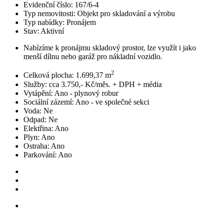
Evidenční číslo:
167/6-4
Typ nemovitosti:
Objekt pro skladování a výrobu
Typ nabídky:
Pronájem
Stav:
Aktivní
Nabízíme k pronájmu skladový prostor, lze využít i jako
menší dílnu nebo garáž pro nákladní vozidlo.
2
Celková plocha:
1.699,37 m
Služby:
cca 3.750,- Kč/měs. + DPH + média
Vytápění:
Ano - plynový robur
Sociální zázemí:
Ano - ve společné sekci
Voda:
Ne
Odpad:
Ne
Elektřina:
Ano
Plyn:
Ano
Ostraha:
Ano
Parkování:
Ano