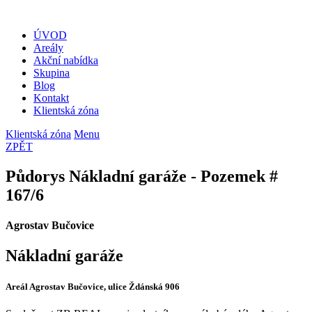
ÚVOD
Areály
Akční nabídka
Skupina
Blog
Kontakt
Klientská zóna
Klientská zóna
Menu
ZPĚT
Půdorys Nákladní garáže - Pozemek #
167/6
Agrostav Bučovice
Nákladní garáže
Areál Agrostav Bučovice, ulice Ždánská 906