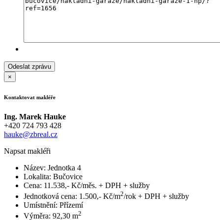
×
Kontaktovat makléře
Ing. Marek Hauke
+420 724 793 428
hauke@zbreal.cz
Napsat makléři
Název:
Jednotka 4
Lokalita:
Bučovice
Cena:
11.538,- Kč/měs. + DPH + služby
2
Jednotková cena:
1.500,- Kč/m
/rok + DPH + služby
Umístnění:
Přízemí
2
Výměra:
92,30 m