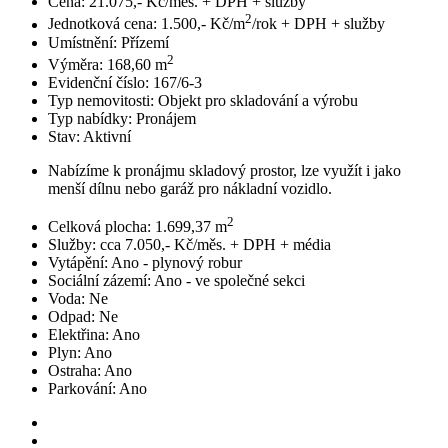
Cena:
21.075,- Kč/měs. + DPH + služby
2
Jednotková cena:
1.500,- Kč/m
/rok + DPH + služby
Umístnění:
Přízemí
2
Výměra:
168,60 m
Evidenční číslo:
167/6-3
Typ nemovitosti:
Objekt pro skladování a výrobu
Typ nabídky:
Pronájem
Stav:
Aktivní
Nabízíme k pronájmu skladový prostor, lze využít i jako
menší dílnu nebo garáž pro nákladní vozidlo.
2
Celková plocha:
1.699,37 m
Služby:
cca 7.050,- Kč/měs. + DPH + média
Vytápění:
Ano - plynový robur
Sociální zázemí:
Ano - ve společné sekci
Voda:
Ne
Odpad:
Ne
Elektřina:
Ano
Plyn:
Ano
Ostraha:
Ano
Parkování:
Ano