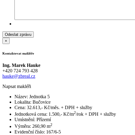
×
Kontaktovat makléře
Ing. Marek Hauke
+420 724 793 428
hauke@zbreal.cz
Napsat makléři
Název:
Jednotka 5
Lokalita:
Bučovice
Cena:
32.613,- Kč/měs. + DPH + služby
2
Jednotková cena:
1.500,- Kč/m
/rok + DPH + služby
Umístnění:
Přízemí
2
Výměra:
260,90 m
Evidenční číslo:
167/6-5