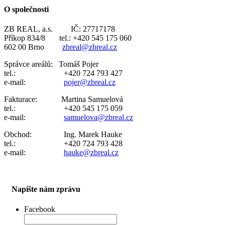
O společnosti
ZB REAL, a.s. IČ: 27717178
Příkop 834/8 tel.: +420 545 175 060
602 00 Brno
zbreal@zbreal.cz
Správce areálů: Tomáš Pojer
tel.: +420 724 793 427
e-mail:
pojer@zbreal.cz
Fakturace: Martina Samuelová
tel.: +420 545 175 059
e-mail:
samuelova@zbreal.cz
Obchod: Ing. Marek Hauke
tel.: +420 724 793 428
e-mail:
hauke@zbreal.cz
Napište nám zprávu
Facebook