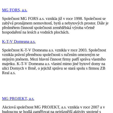
MG FORS, a.s.
Společnost MG FORS a.s. vznikla již v roce 1998. Společnost se
zabývá pronájmem nemovitostí, bytů a nebytových prostor. Dále je
předmětem činností společnosti zemědělská výroba včetně
hospodaření na lesích a vodních plochách.
K-T-V Domeana a.s.
Společnost K-T-V Domeana a.s. vznikla v roce 2003. Společnost
vznikla právní přeměnou společnosti s ručením omezeným se
stejným jménem. Mezi hlavní činnost firmy patří správa vlastního
majetku. K-T-V Domeana a.s. vlastní mimo jiné bytové domy na
ulici Dornych v Brně, o jejichž správu se stará spolu s firmou ZB
Real a.s.
MG PROJEKT, a.s.
Akciová společnost MG PROJEKT, a.s. vznikla v roce 2007 a v
budoucnu se hodlá zaměřovat na nejrůznější aktivity spojené s