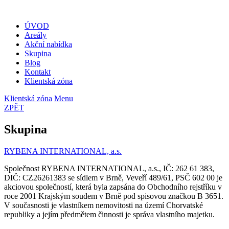
ÚVOD
Areály
Akční nabídka
Skupina
Blog
Kontakt
Klientská zóna
Klientská zóna
Menu
ZPĚT
Skupina
RYBENA INTERNATIONAL, a.s.
Společnost RYBENA INTERNATIONAL, a.s., IČ: 262 61 383,
DIČ: CZ26261383 se sídlem v Brně, Veveří 489/61, PSČ 602 00 je
akciovou společností, která byla zapsána do Obchodního rejstříku v
roce 2001 Krajským soudem v Brně pod spisovou značkou B 3651.
V současnosti je vlastníkem nemovitosti na území Chorvatské
republiky a jejím předmětem činnosti je správa vlastního majetku.