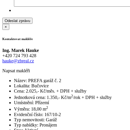
×
Kontaktovat makléře
Ing. Marek Hauke
+420 724 793 428
hauke@zbreal.cz
Napsat makléři
Název:
PREFA garáž č. 2
Lokalita:
Bučovice
Cena:
2.025,- Kč/měs. + DPH + služby
2
Jednotková cena:
1.350,- Kč/m
/rok + DPH + služby
Umístnění:
Přízemí
2
Výměra:
18,00 m
Evidenční číslo:
167/10-2
Typ nemovitosti:
Garáž
Typ nabídky:
Pronájem