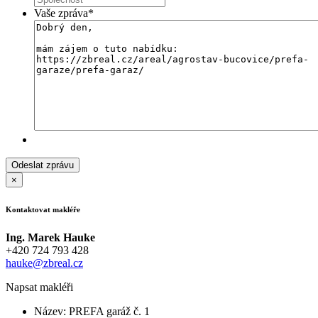
Vaše zpráva
*
×
Kontaktovat makléře
Ing. Marek Hauke
+420 724 793 428
hauke@zbreal.cz
Napsat makléři
Název:
PREFA garáž č. 1