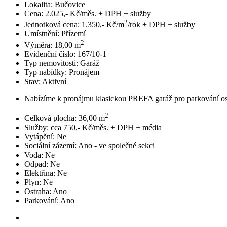
Lokalita:
Bučovice
Cena:
2.025,- Kč/měs. + DPH + služby
2
Jednotková cena:
1.350,- Kč/m
/rok + DPH + služby
Umístnění:
Přízemí
2
Výměra:
18,00 m
Evidenční číslo:
167/10-1
Typ nemovitosti:
Garáž
Typ nabídky:
Pronájem
Stav:
Aktivní
Nabízíme k pronájmu klasickou PREFA garáž pro parkování os
2
Celková plocha:
36,00 m
Služby:
cca 750,- Kč/měs. + DPH + média
Vytápění:
Ne
Sociální zázemí:
Ano - ve společné sekci
Voda:
Ne
Odpad:
Ne
Elektřina:
Ne
Plyn:
Ne
Ostraha:
Ano
Parkování:
Ano