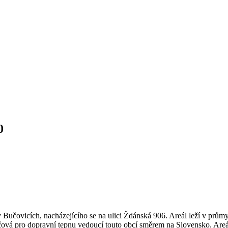
0
 Bučovicích, nacházejícího se na ulici Ždánská 906. Areál leží v prů
čová pro dopravní tepnu vedoucí touto obcí směrem na Slovensko. Areá