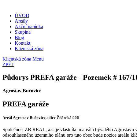
ÚVOD
Areály
Akční nabídka
Skupina
Blog
Kontakt
Klientská zóna
Klientská zóna
Menu
ZPĚT
Půdorys PREFA garáže - Pozemek # 167/1
Agrostav Bučovice
PREFA garáže
Areál Agrostav Bučovice, ulice Ždánská 906
Společnost ZB REAL, a.s. je vlastníkem areálu bývalého Agrostavu v
odsouhlaseného územního plánu pro tuto obec bude pozice areálu klí