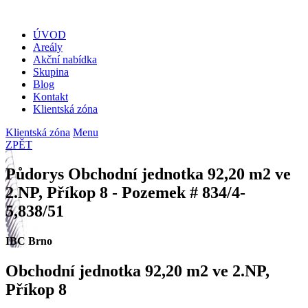
ÚVOD
Areály
Akční nabídka
Skupina
Blog
Kontakt
Klientská zóna
Klientská zóna
Menu
ZPĚT
Půdorys Obchodní jednotka 92,20 m2 ve
2.NP, Příkop 8 - Pozemek # 834/4-
5,838/51
IBC Brno
Obchodní jednotka 92,20 m2 ve 2.NP,
Příkop 8