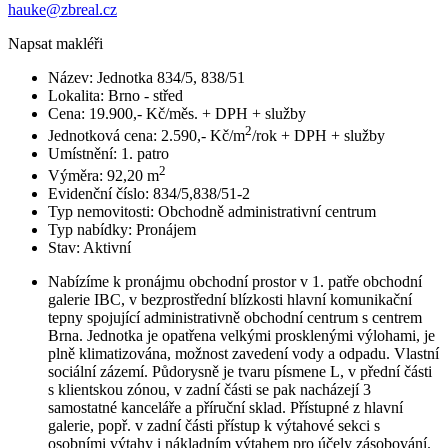
hauke@zbreal.cz
Napsat makléři
Název:
Jednotka 834/5, 838/51
Lokalita:
Brno - střed
Cena:
19.900,- Kč/měs. + DPH + služby
2
Jednotková cena:
2.590,- Kč/m
/rok + DPH + služby
Umístnění:
1. patro
2
Výměra:
92,20 m
Evidenční číslo:
834/5,838/51-2
Typ nemovitosti:
Obchodně administrativní centrum
Typ nabídky:
Pronájem
Stav:
Aktivní
Nabízíme k pronájmu obchodní prostor v 1. patře obchodní
galerie IBC, v bezprostřední blízkosti hlavní komunikační
tepny spojující administrativně obchodní centrum s centrem
Brna. Jednotka je opatřena velkými prosklenými výlohami, je
plně klimatizována, možnost zavedení vody a odpadu. Vlastní
sociální zázemí. Půdorysně je tvaru písmene L, v přední části
s klientskou zónou, v zadní části se pak nacházejí 3
samostatné kanceláře a příruční sklad. Přístupné z hlavní
galerie, popř. v zadní části přístup k výtahové sekci s
osobními výtahy i nákladním výtahem pro účely zásobování.