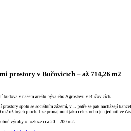
mi prostory v Bučovicích – až 714,26 m2
mní budova v našem areálu bývalého Agrostavu v Bučovicích.
í prostory spolu se sociálním zázemí, v 1. patře se pak nacházejí kanc
0 m2 užitných ploch. Lze pronajmout jako celek nebo jen jednotlivé část
drobné výroby o rozloze cca 20 – 200 m2.