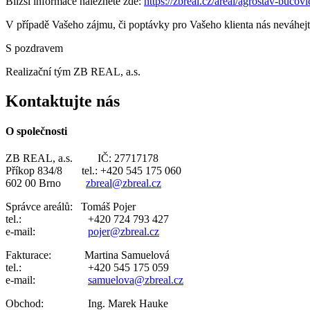
Bližší informace naleznete zde:
https://zbreal.cz/areal/agrostav-bucov
V případě Vašeho zájmu, či poptávky pro Vašeho klienta nás neváhejt
S pozdravem
Realizační tým ZB REAL, a.s.
Kontaktujte nás
O společnosti
ZB REAL, a.s. IČ: 27717178
Příkop 834/8 tel.: +420 545 175 060
602 00 Brno
zbreal@zbreal.cz
Správce areálů: Tomáš Pojer
tel.: +420 724 793 427
e-mail:
pojer@zbreal.cz
Fakturace: Martina Samuelová
tel.: +420 545 175 059
e-mail:
samuelova@zbreal.cz
Obchod: Ing. Marek Hauke