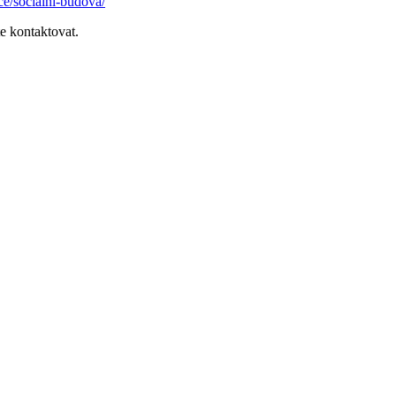
ice/socialni-budova/
e kontaktovat.