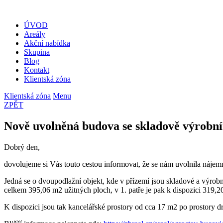
ÚVOD
Areály
Akční nabídka
Skupina
Blog
Kontakt
Klientská zóna
Klientská zóna
Menu
ZPĚT
Nově uvolněná budova se skladově výrobní
Dobrý den,
dovolujeme si Vás touto cestou informovat, že se nám uvolnila náje
Jedná se o dvoupodlažní objekt, kde v přízemí jsou skladové a výrobn
celkem 395,06 m2 užitných ploch, v 1. patře je pak k dispozici 319,2
K dispozici jsou tak kancelářské prostory od cca 17 m2 po prostory 